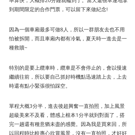
率算快，大概排20分鐘就輪到了。當天還很幸運地拿
到期間限定的合作門票，可以留下來做紀念!
因為一個車廂最多可做8人，所以一群朋友去也不用
怕被拆開，而且車廂內都有冷氣，夏天時一進去是一
種救贖~
特別的是要上纜車時，纜車是不會停止的，會以慢速
繼續往前，所以要自己抓好時機點迅速踏上去，上去
時還有點小緊張很怕踩空。
單程大概3分半，進去後超興奮一直拍照，加上風景
超級美來不及看，體感上根本1分半就到對面了，搭
完一趟還有種意猶未盡的感覺。因為我是買來回，所
以回程時比較專心欣賞風景，沒有一直拍照，才好好