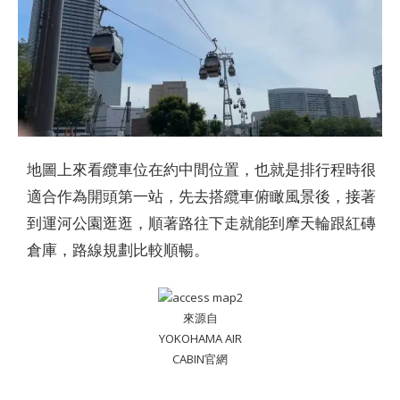
地圖上來看纜車位在約中間位置，也就是排行程時很
適合作為開頭第一站，先去搭纜車俯瞰風景後，接著
到運河公園逛逛，順著路往下走就能到摩天輪跟紅磚
倉庫，路線規劃比較順暢。
來源自
YOKOHAMA AIR
CABIN官網