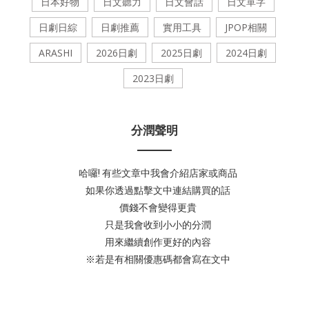
日本好物
日文聽力
日文會話
日文單字
日劇日綜
日劇推薦
實用工具
JPOP相關
ARASHI
2026日劇
2025日劇
2024日劇
2023日劇
分潤聲明
哈囉! 有些文章中我會介紹店家或商品
如果你透過點擊文中連結購買的話
價錢不會變得更貴
只是我會收到小小的分潤
用來繼續創作更好的內容
※若是有相關優惠碼都會寫在文中