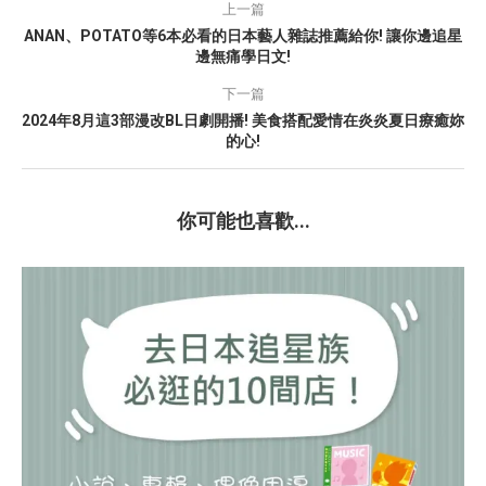
上一篇
ANAN、POTATO等6本必看的日本藝人雜誌推薦給你! 讓你邊追星
邊無痛學日文!
下一篇
2024年8月這3部漫改BL日劇開播! 美食搭配愛情在炎炎夏日療癒妳
的心!
你可能也喜歡...