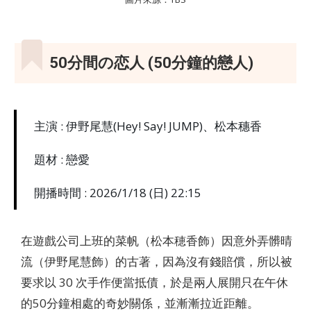
50分間の恋人
(50分鐘的戀人)
主演 : 伊野尾慧(Hey! Say! JUMP)、松本穗香
題材 : 戀愛
開播時間 : 2026/1/18 (日) 22:15
在遊戲公司上班的菜帆（松本穂香飾）因意外弄髒晴
流（伊野尾慧飾）的古著，因為沒有錢賠償，所以被
要求以 30 次手作便當抵債，於是兩人展開只在午休
的50分鐘相處的奇妙關係，並漸漸拉近距離。