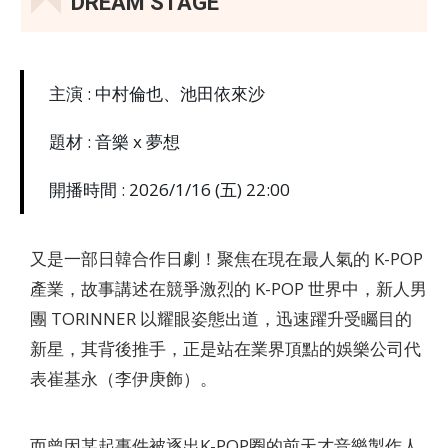
DREAM STAGE
主演 : 中村倫也、池田依來沙
題材 : 音樂 x 夢想
開播時間 : 2026/1/16 (五) 22:00
又是一部日韓合作日劇！聚焦在現在最人氣的 K-POP
產業，故事講述在競爭激烈的 K-POP 世界中，新人男
團 TORINNER 以耀眼姿態出道，迅速躍升受矚目的
新星，其背後推手，正是站在業界頂點的娛樂公司代
表崔基永（李伊庚飾）。
而曾因某起事件被逐出K-POP圈的前天才音樂製作人