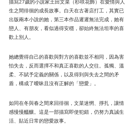
描寫27歲的小說家土田文菜（杉咲花飾）在愛情與人
生之間徘徊的成長故事。白天在古著店打工，其實已
出版兩本小說的她，第三本作品遲遲無法完成，她有
戀人、有朋友，看似過得安穩，卻始終無法坦率的喜
歡上別人。
她總覺得自己的喜歡與對方的喜歡並不相同，因為害
怕失去，反而選擇不和真正喜歡的人交往。孤獨、溫
柔、不賦予定義的關係，以及得到與失去之間的矛
盾，構成了曖昧且沒有正解的「戀愛」。
如同在冬與春之間來回徘徊，文菜迷惘、掙扎，讓情
感慢慢醞釀。這是一部描寫即使犯錯，仍努力真誠生
活、貼近日常的戀愛故事。