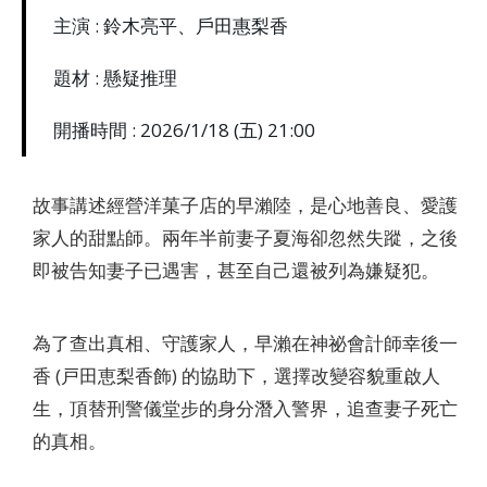
主演 : 鈴木亮平、戶田惠梨香
題材 : 懸疑推理
開播時間 : 2026/1/18 (五) 21:00
故事講述經營洋菓子店的早瀨陸，是心地善良、愛護
家人的甜點師。兩年半前妻子夏海卻忽然失蹤，之後
即被告知妻子已遇害，甚至自己還被列為嫌疑犯。
為了查出真相、守護家人，早瀨在神祕會計師幸後一
香 (戸田恵梨香飾) 的協助下，選擇改變容貌重啟人
生，頂替刑警儀堂步的身分潛入警界，追查妻子死亡
的真相。