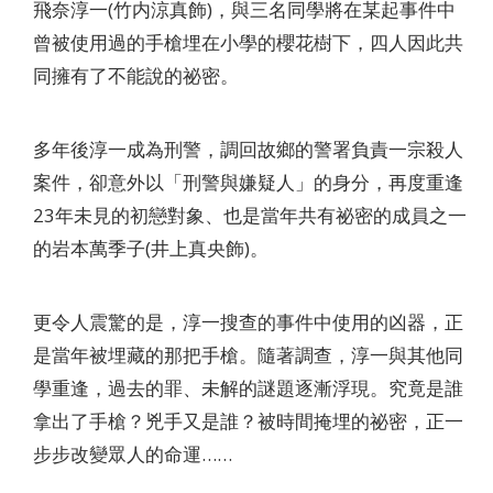
飛奈淳一(竹内涼真飾)，與三名同學將在某起事件中
曾被使用過的手槍埋在小學的櫻花樹下，四人因此共
同擁有了不能說的祕密。
多年後淳一成為刑警，調回故鄉的警署負責一宗殺人
案件，卻意外以「刑警與嫌疑人」的身分，再度重逢
23年未見的初戀對象、也是當年共有祕密的成員之一
的岩本萬季子(井上真央飾)。
更令人震驚的是，淳一搜查的事件中使用的凶器，正
是當年被埋藏的那把手槍。隨著調查，淳一與其他同
學重逢，過去的罪、未解的謎題逐漸浮現。究竟是誰
拿出了手槍？兇手又是誰？被時間掩埋的祕密，正一
步步改變眾人的命運……