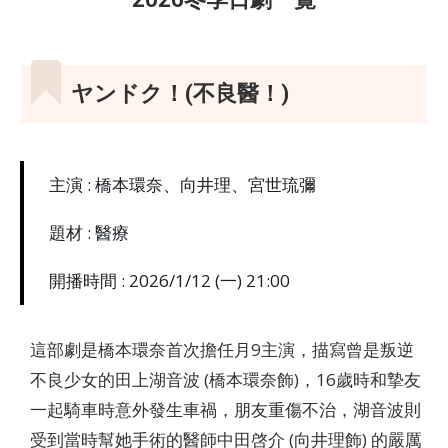
女：國稅局資料調查課）
ヤンドク！(不良醫！)
主演 : 橋本環奈、向井理、宮世琉彌
題材 : 醫療
開播時間 : 2026/1/12 (一) 21:00
這部劇是橋本環奈首次擔任月9主演，描寫曾是叛逆
不良少女的田上湖音波 (橋本環奈飾)，16歲時和摯友
一起騎車時意外發生車禍，朋友重傷不治，湖音波則
受到當時幫她手術的醫師中田啓介 (向井理飾) 的嚴厲