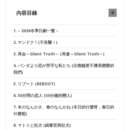
內容目錄
– 2026冬季日劇一覽 –
ヤンドク！(不良醫！)
再会～Silent Truth～ (再會～Silent Truth～)
パンダより恋が苦手な私たち (比熊貓更不擅長戀愛的
我們)
リブート (REBOOT)
50分間の恋人 (50分鐘的戀人)
冬のなんかさ、春のなんかね (冬日的什麼呀，春日的
什麼呢)
マトリと狂犬 (緝毒官與狂犬)