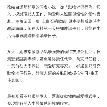
改編自瀬那和章的同名小說，從「動物求偶行為」切
入，探討現代人工作、戀愛與人際關係煩惱的愛情喜
劇。主角柴田一葉 (上白石萌歌飾) 原本夢想成為時尚
雜誌編輯，卻在入社第一天得知雜誌停刊，只能在生
活情報雜誌編輯部消磨日子。
某天，她被指派協助氣場強勢的模特灰澤亞莉亞，負
責戀愛諮詢專欄，甚至還得擔任代筆。為完成任務，
一葉前往大學採訪「戀愛研究專家」，卻遇見只研究
動物求偶行為、討厭人類的冷酷副教授椎堂司 (生田
斗真飾)。
最初互看不順眼的兩人，逐漸從動物的戀愛模式中，
發現能解開人生與情感困境的線索…..