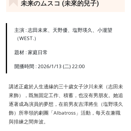
未来のムスコ (未來的兒子)
主演 : 志田未來、天野優、塩野瑛久、小瀧望
（WEST.）
題材 : 家庭日常
開播時間 : 2026/1/13 (二) 22:00
講述正處於人生邊緣的三十歲女子汐川未來（志田未
來飾），既無固定工作、積蓄，也沒有男朋友。她追
逐著成為演員的夢想，在前男友吉澤將生（塩野瑛久
飾）所率領的劇團「Albatross」活動，每天在兼職
與排練之間奔波。