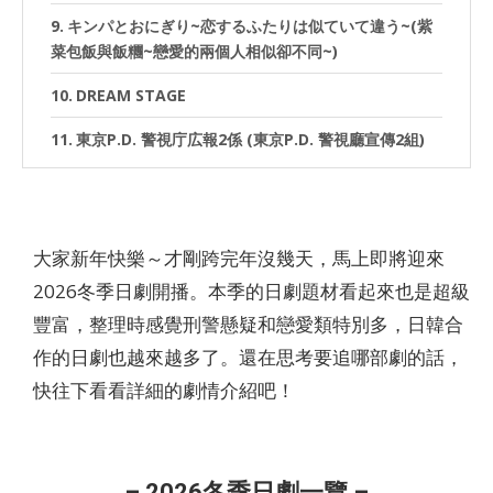
キンパとおにぎり~恋するふたりは似ていて違う~(紫
菜包飯與飯糰~戀愛的兩個人相似卻不同~)
DREAM STAGE
東京P.D. 警視庁広報2係 (東京P.D. 警視廳宣傳2組)
豊臣兄弟！(豐臣兄弟！)
未来のムスコ (未來的兒子)
大家新年快樂～才剛跨完年沒幾天，馬上即將迎來
黒崎さんの一途な愛がとまらない (黑崎先生堅定的愛
2026冬季日劇開播。本季的日劇題材看起來也是超級
停不下來)
豐富，整理時感覺刑警懸疑和戀愛類特別多，日韓合
ラムネモンキー (RAMUNE MONKEY)
作的日劇也越來越多了。還在思考要追哪部劇的話，
ぜんぶ、あなたのためだから (全部都是為了你)
快往下看看詳細的劇情介紹吧！
横浜ネイバーズ Season1 （橫濱Neighbors）
おコメの女－国税局資料調査課・雑国室－（米之
– 2026冬季日劇一覽 –