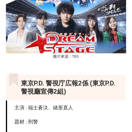
圖片來源：TBS
東京P.D. 警視庁広報2係 (東京P.D.
警視廳宣傳2組)
主演 : 福士蒼汰、緒形直人
題材 : 刑警