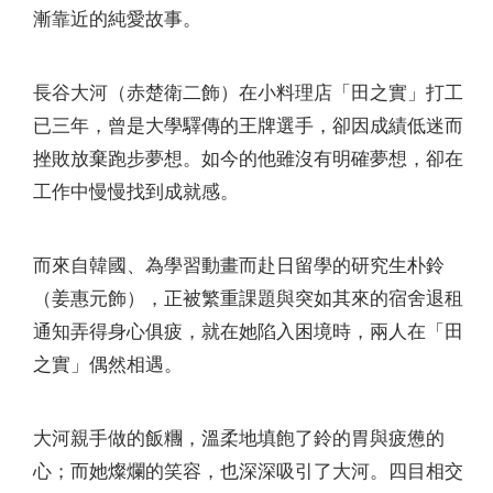
漸靠近的純愛故事。
長谷大河（赤楚衛二飾）在小料理店「田之實」打工
已三年，曾是大學驛傳的王牌選手，卻因成績低迷而
挫敗放棄跑步夢想。如今的他雖沒有明確夢想，卻在
工作中慢慢找到成就感。
而來自韓國、為學習動畫而赴日留學的研究生朴鈴
（姜惠元飾），正被繁重課題與突如其來的宿舍退租
通知弄得身心俱疲，就在她陷入困境時，兩人在「田
之實」偶然相遇。
大河親手做的飯糰，溫柔地填飽了鈴的胃與疲憊的
心；而她燦爛的笑容，也深深吸引了大河。四目相交