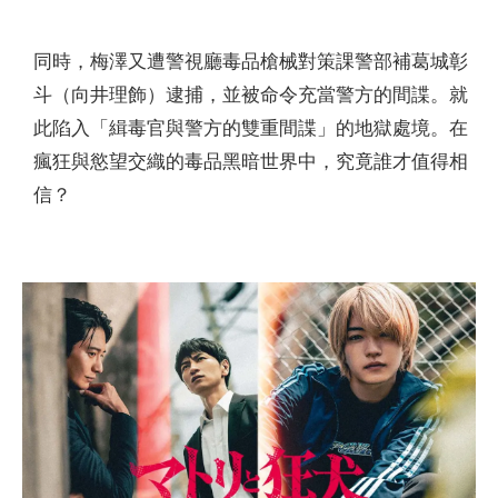
同時，梅澤又遭警視廳毒品槍械對策課警部補葛城彰
斗（向井理飾）逮捕，並被命令充當警方的間諜。就
此陷入「緝毒官與警方的雙重間諜」的地獄處境。在
瘋狂與慾望交織的毒品黑暗世界中，究竟誰才值得相
信？