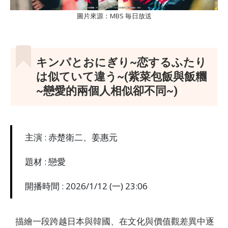
圖片來源：MBS 毎日放送
キンパとおにぎり~恋するふたり
は似ていて違う~(紫菜包飯與飯糰
~戀愛的兩個人相似卻不同~)
主演 : 赤楚衛二、姜惠元
題材 : 戀愛
開播時間 : 2026/1/12 (一) 23:06
描繪一段跨越日本與韓國、在文化與價值觀差異中逐