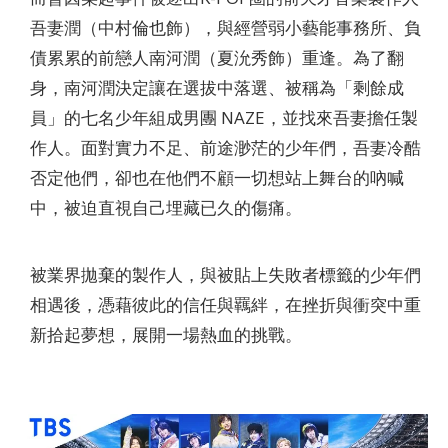
吾妻潤（中村倫也飾），與經營弱小藝能事務所、負
債累累的前戀人南河潤（夏沇秀飾）重逢。為了翻
身，南河潤決定讓在選拔中落選、被稱為「剩餘成
員」的七名少年組成男團 NAZE，並找來吾妻擔任製
作人。面對實力不足、前途渺茫的少年們，吾妻冷酷
否定他們，卻也在他們不顧一切想站上舞台的吶喊
中，被迫直視自己埋藏已久的傷痛。
被業界拋棄的製作人，與被貼上失敗者標籤的少年們
相遇後，憑藉彼此的信任與羈絆，在挫折與衝突中重
新拾起夢想，展開一場熱血的挑戰。