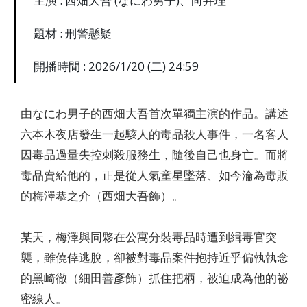
主演 : 西畑大吾 (なにわ男子)、向井理
題材 : 刑警懸疑
開播時間 : 2026/1/20 (二) 24:59
由なにわ男子的西畑大吾首次單獨主演的作品。講述
六本木夜店發生一起駭人的毒品殺人事件，一名客人
因毒品過量失控刺殺服務生，隨後自己也身亡。而將
毒品賣給他的，正是從人氣童星墜落、如今淪為毒販
的梅澤恭之介（西畑大吾飾）。
某天，梅澤與同夥在公寓分裝毒品時遭到緝毒官突
襲，雖僥倖逃脫，卻被對毒品案件抱持近乎偏執執念
的黑崎徹（細田善彥飾）抓住把柄，被迫成為他的祕
密線人。