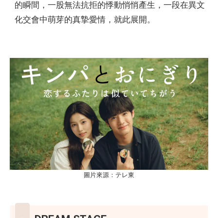
的瞬間，一股無法抗拒的悸動悄悄產生，一段在異文
化交會中萌芽的真摯愛情，就此展開。
圖片來源：テレ東