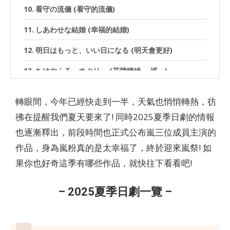
看守の流儀 (看守的流儀)
しあわせな結婚 (幸福的結婚)
明日はもっと、いい日になる (明天會更好)
ちはやふる－めぐり－ (花牌情緣 －巡－)
舟を編む ～私、辞書つくります～ (編舟記~我要編纂
轉眼間，今年已經快走到一半，天氣也悄悄轉熱，彷
辭典~)
彿在提醒我們夏天要來了! 同時2025夏季日劇的情報
殺した夫が帰ってきました (我殺死的丈夫回來了)
也逐漸釋出，前段時間也正式公布嵐三位成員主演的
北くんがかわいすぎて手に余るので、3人でシェアす
作品，身為嵐粉真的是太幸福了，終於迎來嵐祭! 如
ることにしました。 (因為北君太可愛了，我們決定3人共
果你也好奇這季有哪些作品，就快往下看看吧!
享這份幸福)
40までにしたい10のこと (40歲以前想達成的10件事)
– 2025夏季日劇一覽 –
誘拐の日 (誘拐之日)
リベンジ・スパイ (復仇間諜)