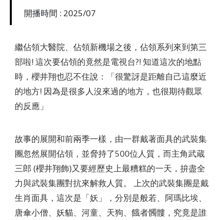
開播時間 : 2025/07
繼佔領大醫院、佔領新機場之後，佔領系列來到第三
部啦! 這次要佔領的竟然是電視台?! 知道這次的地點
時，櫻井翔也忍不住說：「很驚訝是距離自己這麼近
的地方! 因為是很多人沒來過的地方，也很期待觀眾
的反應」
故事的展開和前兩季一樣，由一群戴著面具的武裝集
團忽然展開佔領，並脅持了500位人質，而主角武蔵
三郎 (櫻井翔飾)又要經歷史上最糟糕的一天，拚盡全
力與武裝集團對抗來解救人質。 上次的武裝集團是戴
生肖面具，這次是「妖」，分別是般若、阿瑪比埃、
唐傘小僧、妖貓、河童、天狗、餓者髑髏，究竟是誰