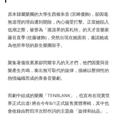
原本隸屬樂團的大學生西條朱音 (宮﨑優飾)，卻因毫
無道理的理由遭到開除，內心備受打擊。正當她陷入
低潮之際，被譽為「搖滾界的莫札特」的天才音樂家
藤谷直季 (佐藤健飾)，突然出現在她面前，邀請她成
為他所率領的新生樂團鼓手。
聚集著傷痕累累卻閃耀非凡的天才們，他們因愛與音
樂產生共鳴，奏出無可取代的旋律，描繪以壓倒性的
熱情編織而成的青春音樂劇。
而劇中組成的樂團「TENBLANK」，也宣布在現實世
界正式出道! 將在今年8/1正式販售實體專輯，其中也
會收錄由野田洋次郎作詞的主題曲「旋律和結晶」，