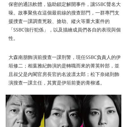
保密的通訊軟體，協助鎖定解開事件，讓SSBC聲名大
噪。故事聚焦在這個最前線的搜查部門，一群專門支
援捜査一課調查兇殺、搶劫、縱火等重大案件的
「SSBC強行犯係」，以及描繪成員們各自的表現與個
性。
大森南朋飾演前搜查一課刑警，現任SSBC負責人的伊
垣修二；相葉雅紀飾演的是轉職而來的菁英幹部，並
且叔父是內閣官房長官的名波凛太郎；松下奈緒則飾
演搜查一課主任，其實是伊垣前妻的青柳遙。