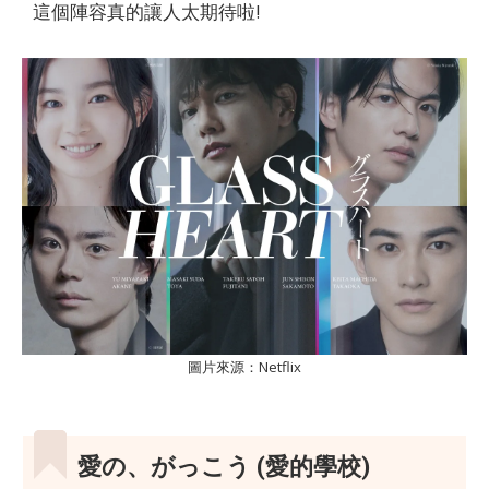
這個陣容真的讓人太期待啦!
圖片來源：Netflix
愛の、がっこう (愛的學校)