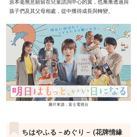
原本毫無意願留在兒童諮詢中心的翼，也漸漸透過與
孩子們及其父母相處，從中獲得成長與轉變。
圖片來源：富士電視台
ちはやふる－めぐり－
(花牌情緣