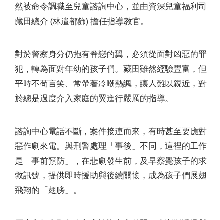
然被命令調職至兒童諮詢中心，並由資深兒童福利司
藏田總介 (林遣都飾) 擔任指導教官。
對於警察身分仍抱有眷戀的翼，必須從面對凶惡的罪
犯，轉為面對年幼的孩子們。藏田雖然經驗豐富，但
平時不苟言笑、常帶著冷嘲熱諷，讓人難以親近，對
於總是過度介入家庭的翼進行嚴厲的指導。
諮詢中心電話不斷，案件接連而來，有時甚至要應對
惡作劇來電。與刑警處理「事後」不同，這裡的工作
是「事前預防」，在悲劇發生前，及早察覺孩子的求
救訊號，提供即時援助與後續關懷，成為孩子們展翅
飛翔的「翅膀」。