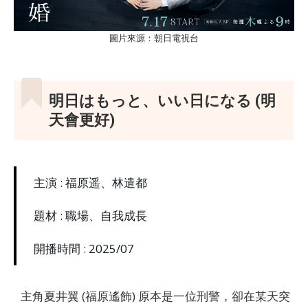
圖片來源：朝日電視台
明日はもっと、いい日になる (明
天會更好)
主演 : 福原遥、林遣都
題材 : 職場、自我成長
開播時間 : 2025/07
主角夏井翼 (福原遙飾) 原本是一位刑警，卻在某天突