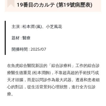
19番目のカルテ
(第19號病歷表)
主演 : 松本潤 (嵐)、小芝風花
題材 : 醫療
開播時間 : 2025/07
在魚虎綜合醫院新設的「綜合診療科」工作的綜合診
療醫生德重晃 (松本潤飾)，不靠超高超的手術技巧或
天才頭腦，而是以問診作為最大武器。透過和患者細
心的對話，從生活背景到心理狀態，進行全方位診
療。