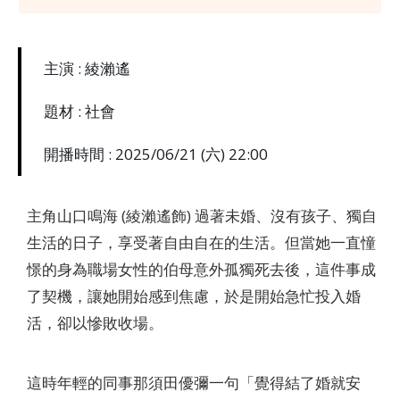
主演 : 綾瀨遙
題材 : 社會
開播時間 : 2025/06/21 (六) 22:00
主角山口鳴海 (綾瀨遙飾) 過著未婚、沒有孩子、獨自
生活的日子，享受著自由自在的生活。但當她一直憧
憬的身為職場女性的伯母意外孤獨死去後，這件事成
了契機，讓她開始感到焦慮，於是開始急忙投入婚
活，卻以慘敗收場。
這時年輕的同事那須田優彌一句「覺得結了婚就安