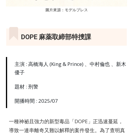
圖片來源：モデルプレス
DOPE 麻薬取締部特捜課
主演 : 高橋海人 (King & Prince) 、中村倫也 、新木
優子
題材 : 刑警
開播時間 : 2025/07
一種神祕且強力的新型毒品「DOPE」正迅速蔓延，
導致一連串離奇又難以解釋的案件發生。為了查明真