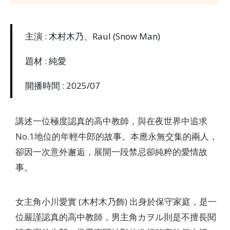
主演 : 木村木乃、Raul (Snow Man)
題材 : 純愛
開播時間 : 2025/07
講述一位極度認真的高中教師，與在夜世界中追求
No.1地位的年輕牛郎的故事。本應永無交集的兩人，
卻因一次意外邂逅，展開一段禁忌卻純粹的愛情故
事。
女主角小川愛實 (木村木乃飾) 出身於保守家庭，是一
位嚴謹認真的高中教師，男主角カヲル則是不擅長閱