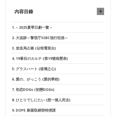
內容目錄
– 2025夏季日劇一覽 –
大追跡～警視庁SSBC強行犯係～
放送局占拠 (佔領電視台)
19番目のカルテ (第19號病歷表)
グラスハート (玻璃之心)
愛の、がっこう (愛的學校)
初恋DOGs (初戀DOGs)
ひとりでしにたい (想一個人死去)
DOPE 麻薬取締部特捜課