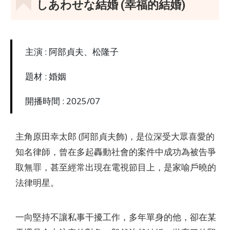
しあわせな結婚 (幸福的結婚)
主演 : 阿部貞夫、松隆子
題材 : 婚姻
開播時間 : 2025/07
主角原田幸太郎 (阿部貞夫飾)，是位深受大眾喜愛的
知名律師，曾在多起轟動社會的案件中成功為被告爭
取無罪，甚至經常出現在電視節目上，是家喻戶曉的
法律明星。
一向堅持不讓私事干擾工作，多年單身的他，卻在某