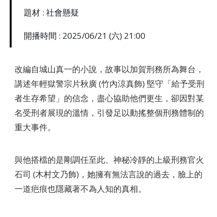
題材 : 社會懸疑
開播時間 : 2025/06/21 (六) 21:00
改編自城山真一的小說，故事以加賀刑務所為舞台，
講述年輕獄警宗片秋廣 (竹內涼真飾) 堅守「給予受刑
者生存希望」的信念，盡心協助他們更生，卻因對某
名受刑者展現的溫情，引發足以動搖整個刑務體制的
重大事件。
與他搭檔的是剛調任至此、神秘冷靜的上級刑務官火
石司 (木村文乃飾)，她擁有無法言說的過去，臉上的
一道疤痕也隱藏著不為人知的真相。