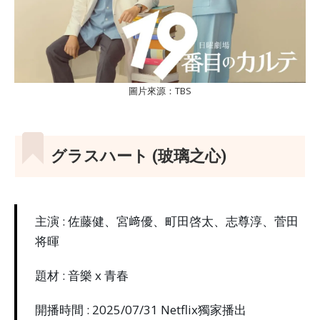
圖片來源：TBS
グラスハート (玻璃之心)
主演 : 佐藤健、宮﨑優、町田啓太、志尊淳、菅田
将暉
題材 : 音樂 x 青春
開播時間 : 2025/07/31 Netflix獨家播出