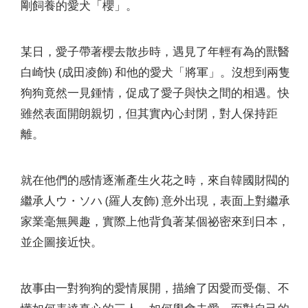
剛飼養的愛犬「櫻」。
某日，愛子帶著櫻去散步時，遇見了年輕有為的獸醫
白崎快 (成田凌飾) 和他的愛犬「將軍」。沒想到兩隻
狗狗竟然一見鍾情，促成了愛子與快之間的相遇。快
雖然表面開朗親切，但其實內心封閉，對人保持距
離。
就在他們的感情逐漸產生火花之時，來自韓國財閥的
繼承人ウ・ソハ (羅人友飾) 意外出現，表面上對繼承
家業毫無興趣，實際上他背負著某個祕密來到日本，
並企圖接近快。
故事由一對狗狗的愛情展開，描繪了因愛而受傷、不