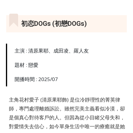
初恋DOGs (初戀DOGs)
主演 : 清原果耶、成田凌、羅人友
題材 : 戀愛
開播時間 : 2025/07
主角花村愛子 (清原果耶飾) 是位冷靜理性的菁英律
師，專門處理離婚訴訟。雖然完美主義看似冷漠，卻
是個真心對待客戶的人。但因為從小目睹父母失和，
對愛情失去信心，如今單身生活中唯一的療癒就是她