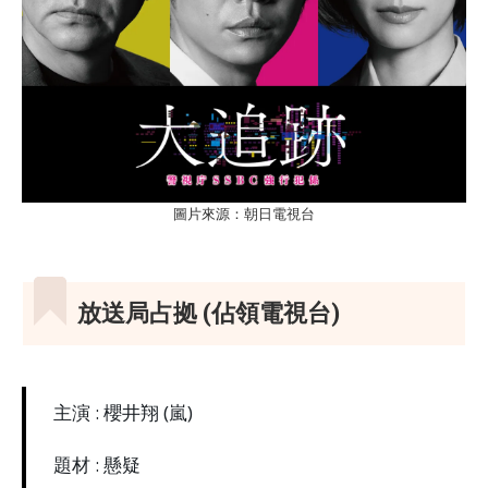
圖片來源：朝日電視台
放送局占拠 (佔領電視台)
主演 : 櫻井翔 (嵐)
題材 : 懸疑